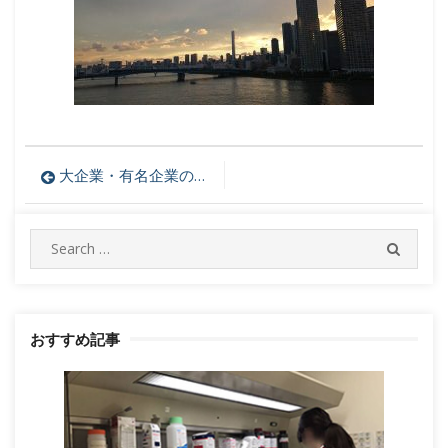
投
大企業・有名企業の求人が豊富「リクナビNEXT」の活用方法
稿
Search
ナ
SEARC
for:
ビ
ゲ
おすすめ記事
ー
シ
ョ